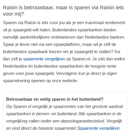
Raisin is betrouwbaar, maar is sparen via Raisin iets
voor mij?
Sparen via Raisin is iets voor jou als je een maximaal rendement
uit je spaargeld wilt halen. Buitenlandse spaarbanken bieden
namelijk aantrekkelijkere rentetarieven dan Nederlandse banken.
Spaar je liever niet via een spaarplatform, maar wil je zélf de
buitenlandse spaarbank kiezen om je spaargeld te stallen? Ga
dan zelf je
spaarrente vergelijken
op Sparen.nl. Je ziet dan welke
Nederlandse én buitenlandse spaarbanken de hoogste rente
geven voor jouw spaargeld. Vervolgens kun je direct je eigen
spaarrekening openen op onze website.
Betrouwbaar en veilig sparen in het buitenland?
Op Sparen.nl vergelijk je spaarrentes van het grootste aanbod
spaarbanken in binnen- en buitenland. Alle spaarbanken in de
vergelijking vallen onder een depositogarantiestelsel. Vergelijk
en vind direct de hoogste spaarrente!
Spaarrente vergelijken