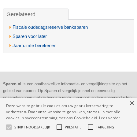
Gerelateerd
Fiscale oudedagsreserve banksparen
Sparen voor later
Jaarruimte berekenen
Sparen.nl
is een onafhankelijke informatie- en vergelijkingssite op het
gebied van sparen. Op Sparen.nl vergelijk je snel en eenvoudig
spaarrekeningen met de hoogste rente, maar ook andere spaarproducten
×
als deposito's en bankspaarrekeningen.
Deze website gebruikt cookies om uw gebruikerservaring te
verbeteren. Door onze website te gebruiken, stemt u in met alle
Dagelijkse
controle
cookies in overeenstemming met ons Cookiebeleid.
Lees verder
Volledig en
transparant
STRIKT NOODZAKELIJK
PRESTATIE
TARGETING
53.726 vergelijkingen
deze maand