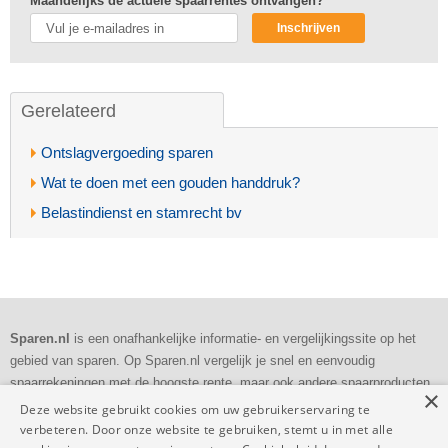
Maandelijks de actuele spaarrentes ontvangen?
Inschrijven
Gerelateerd
Ontslagvergoeding sparen
Wat te doen met een gouden handdruk?
Belastindienst en stamrecht bv
Sparen.nl
is een onafhankelijke informatie- en vergelijkingssite op het
gebied van sparen. Op Sparen.nl vergelijk je snel en eenvoudig
spaarrekeningen met de hoogste rente, maar ook andere spaarproducten
×
als deposito's en bankspaarrekeningen.
Deze website gebruikt cookies om uw gebruikerservaring te
verbeteren. Door onze website te gebruiken, stemt u in met alle
Dagelijkse
controle