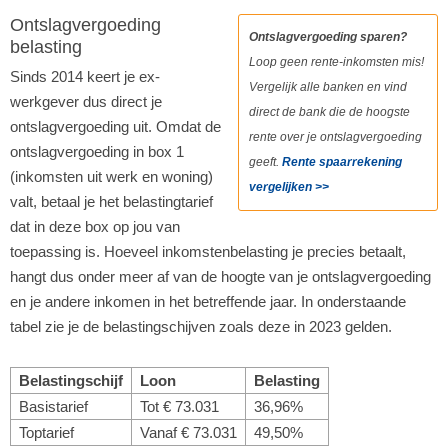
Ontslagvergoeding
Ontslagvergoeding sparen?
belasting
Loop geen rente-inkomsten mis!
Sinds 2014 keert je ex-
Vergelijk alle banken en vind
werkgever dus direct je
direct de bank die de hoogste
ontslagvergoeding uit. Omdat de
rente over je ontslagvergoeding
ontslagvergoeding in box 1
geeft.
Rente spaarrekening
(inkomsten uit werk en woning)
vergelijken >>
valt, betaal je het belastingtarief
dat in deze box op jou van
toepassing is. Hoeveel inkomstenbelasting je precies betaalt,
hangt dus onder meer af van de hoogte van je ontslagvergoeding
en je andere inkomen in het betreffende jaar. In onderstaande
tabel zie je de belastingschijven zoals deze in 2023 gelden.
Belastingschijf
Loon
Belasting
Basistarief
Tot € 73.031
36,96%
Toptarief
Vanaf € 73.031
49,50%